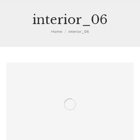
interior_06
You are here:
Home
interior_06