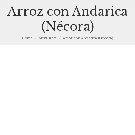
Arroz con Andarica
(Nécora)
You are here:
Home
Menu Item
Arroz con Andarica (Nécora)