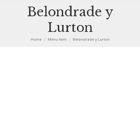
Belondrade y
Lurton
You are here:
Home
Menu Item
Belondrade y Lurton