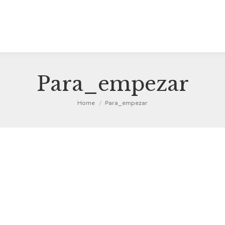
Para_empezar
You are here:
Home
Para_empezar