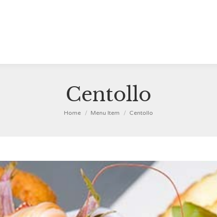
Centollo
You are here:
Home
Menu Item
Centollo