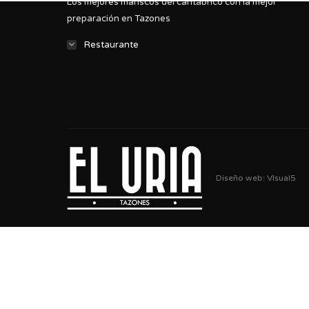
Los mejores mariscos del cantábrico con la mejor
preparación en Tazones
Restaurante
Diseño web:
VIsual5