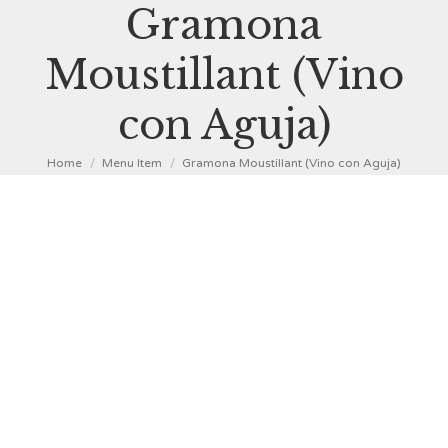
Gramona
Moustillant (Vino
con Aguja)
You are here:
Home
Menu Item
Gramona Moustillant (Vino con Aguja)