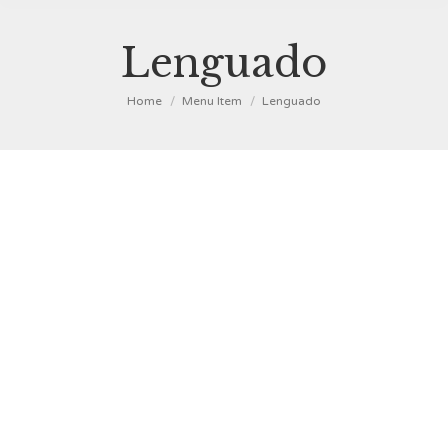
Lenguado
You are here:
Home
Menu Item
Lenguado