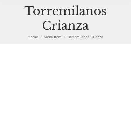
Torremilanos
Crianza
You are here:
Home
Menu Item
Torremilanos Crianza