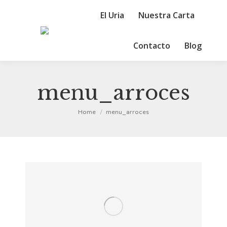
El Uria
Nuestra Carta
Contacto
Blog
menu_arroces
You are here:
Home
menu_arroces