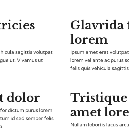
ricies
Glavrida 
lorem
hicula sagittis volutpat
Ipsum amet erat volutpat
ongue ut. Vivamus ut
lorem vel ante ac purus s
felis quis vehicula sagitti
 dolor
Tristique
amet lor
 for dictum purus lorem
ictum id sed semper felis
Nullam lobortis lacus arcu
a.