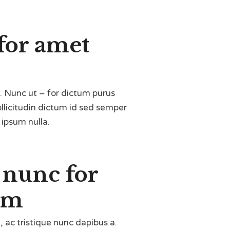
for amet
. Nunc ut – for dictum purus
ollicitudin dictum id sed semper
s ipsum nulla.
 nunc for
em
, ac tristique nunc dapibus a.