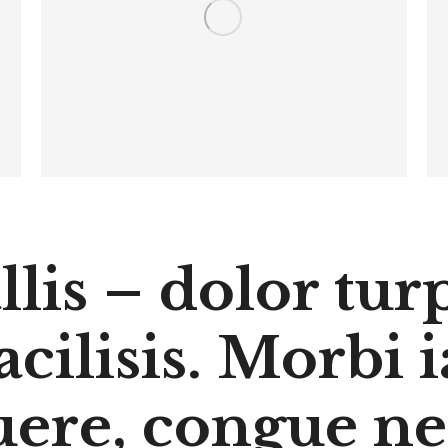
lis – dolor turp
acilisis. Morbi i
uere, congue ne