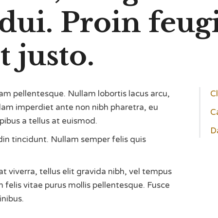
dui. Proin feug
 justo.
am pellentesque. Nullam lobortis lacus arcu,
Cl
llam imperdiet ante non nibh pharetra, eu
C
pibus a tellus at euismod.
D
udin tincidunt. Nullam semper felis quis
viverra, tellus elit gravida nibh, vel tempus
m felis vitae purus mollis pellentesque. Fusce
inibus.