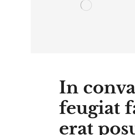
In conval
feugiat f
erat pos