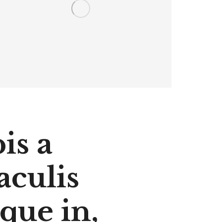
is a
aculis
que in,