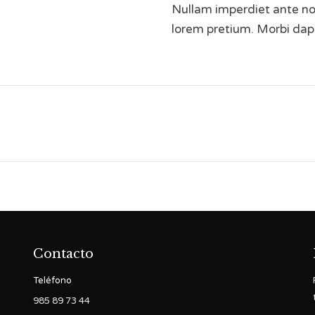
Nullam imperdiet ante non
lorem pretium. Morbi dapi
Proyecto
siguiente
Contacto
Teléfono
985 89 73 44