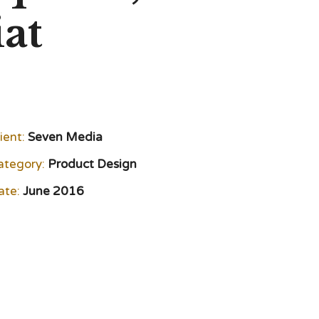
iat
ient:
Seven Media
ategory:
Product Design
ate:
June 2016