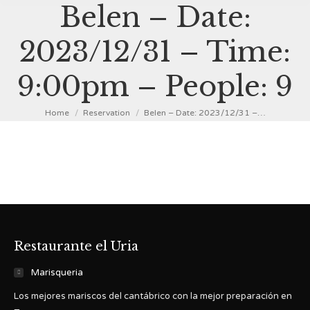
Belen – Date:
2023/12/31 – Time:
9:00pm – People: 9
You are here:
Home
Reservation
Belen – Date: 2023/12/31 –…
Restaurante el Uria
Marisqueria
Los mejores mariscos del cantábrico con la mejor preparación en