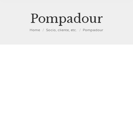
Pompadour
You are here:
Home
Socio, cliente, etc.
Pompadour