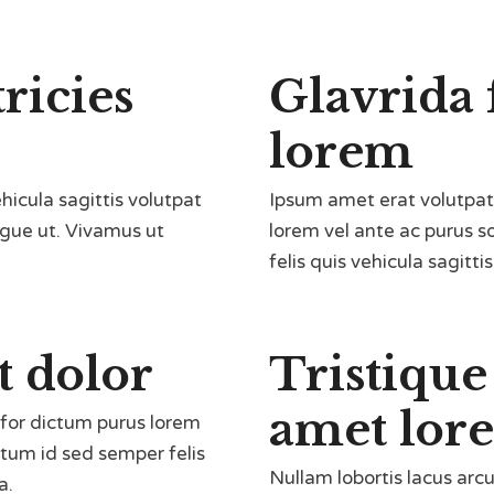
ricies
Glavrida 
lorem
hicula sagittis volutpat
Ipsum amet erat volutpat
ongue ut. Vivamus ut
lorem vel ante ac purus s
felis quis vehicula sagitti
 dolor
Tristique
amet lor
 for dictum purus lorem
ictum id sed semper felis
Nullam lobortis lacus arcu
a.