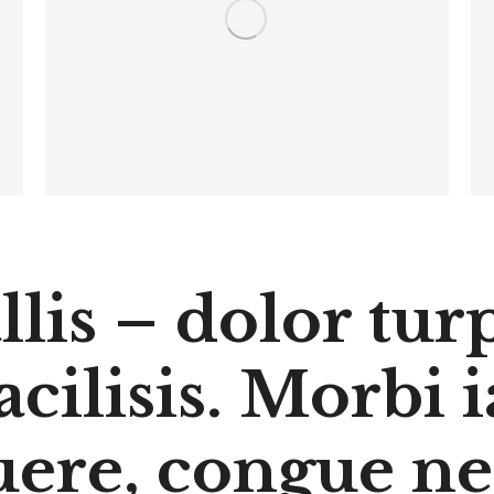
lis – dolor turp
acilisis. Morbi i
uere, congue ne