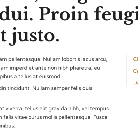
dui. Proin feug
 justo.
am pellentesque. Nullam lobortis lacus arcu,
Cl
llam imperdiet ante non nibh pharetra, eu
C
pibus a tellus at euismod.
D
udin tincidunt. Nullam semper felis quis
viverra, tellus elit gravida nibh, vel tempus
m felis vitae purus mollis pellentesque. Fusce
inibus.