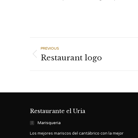
Navegación
PREVIOUS
Restaurant logo
Proyecto
entre
anterior
proyectos
Restaurante el Uria
Marisqueria
Los mejores mariscos del cantábrico con la mejor