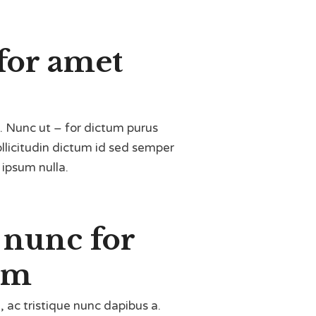
for amet
. Nunc ut – for dictum purus
ollicitudin dictum id sed semper
s ipsum nulla.
 nunc for
em
, ac tristique nunc dapibus a.