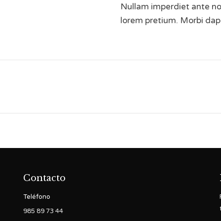
Nullam imperdiet ante non
lorem pretium. Morbi dapi
Proyecto
siguiente
Contacto
Teléfono
985 89 73 44