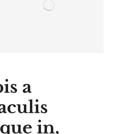
is a
aculis
que in,