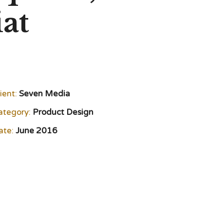
iat
ient:
Seven Media
ategory:
Product Design
ate:
June 2016