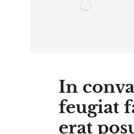
In conval
feugiat f
erat pos