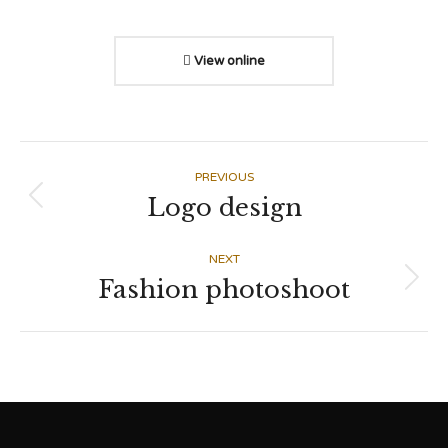
View online
Navegación
PREVIOUS
Logo design
Proyecto
entre
anterior
NEXT
proyectos
Fashion photoshoot
Proyecto
siguiente