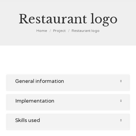
Restaurant logo
You are here:
Home
Project
Restaurant logo
General information
Implementation
Skills used