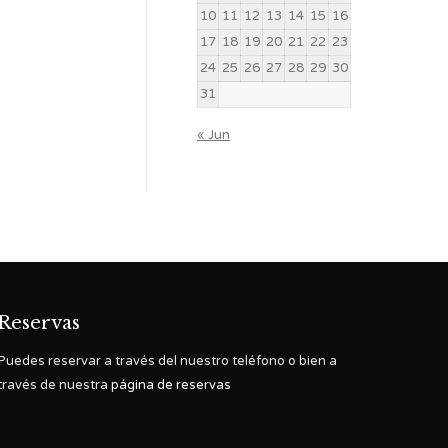
10
11
12
13
14
15
16
17
18
19
20
21
22
23
24
25
26
27
28
29
30
31
« Jun
Reservas
Puedes reservar a través del nuestro teléfono o bien a
través de nuestra
página de reservas