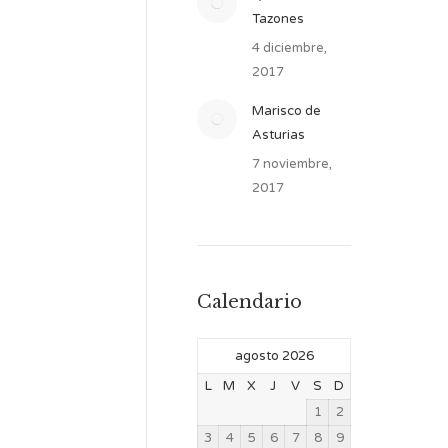
Tazones
4 diciembre,
2017
Marisco de
Asturias
7 noviembre,
2017
Calendario
agosto 2026
L
M
X
J
V
S
D
1
2
3
4
5
6
7
8
9