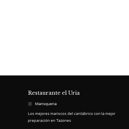
Restaurante el Uria
Marisqueria
Los mejores mariscos del cantábrico con la mejor
preparación en Tazones