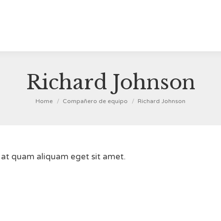
Richard Johnson
You are here:
Home
Compañero de equipo
Richard Johnson
s at quam aliquam eget sit amet.