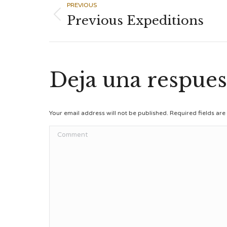
Album
PREVIOUS
Previous Expeditions
Previous
navigation
album:
Deja una respues
Your email address will not be published. Required fields a
Comment