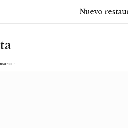
Nuevo restau
Next
album:
ta
re marked
*